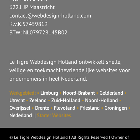
6221 JP Maastricht
contact@webdesign-holland.com
K.v.K.57459819
BTW: NL079728145B02
Le Tigre Webdesign Holland ontwikkelt snelle,
veilige en zoekmachinevriendelijke websites voor
ondernemers in heel Nederland.
Werkgebied:
•
Limburg
•
Noord-Brabant
•
Gelderland
•
Utrecht
•
Zeeland
•
Zuid-Holland
•
Noord-Holland
•
Overijssel
•
Drente
•
Flevoland
•
Friesland
•
Groningen
•
Nederland
|
Starter Websites
©
Le Tigre Webdesign Holland
| All Rights Reserved | Owner of