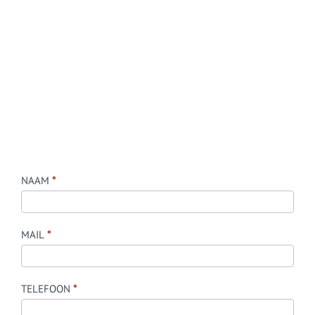
Offerte
NAAM
*
aanvraag
-
MAIL
*
Webdesign
Service
-
TELEFOON
*
NL
Mobile