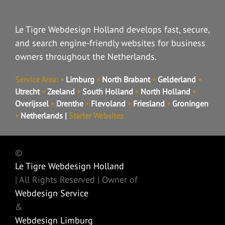
Le Tigre Webdesign Holland develops fast, secure,
and search engine-friendly websites for business
owners throughout the Netherlands.
Service Area:
•
Limburg
•
North Brabant
•
Gelderland
•
Utrecht
•
Zeeland
•
South Holland
•
North Holland
•
Overijssel
•
Drenthe
•
Flevoland
•
Friesland
•
Groningen
•
Netherlands
|
Starter Websites
©
Le Tigre Webdesign Holland
| All Rights Reserved | Owner of
Webdesign Service
&
Webdesign Limburg