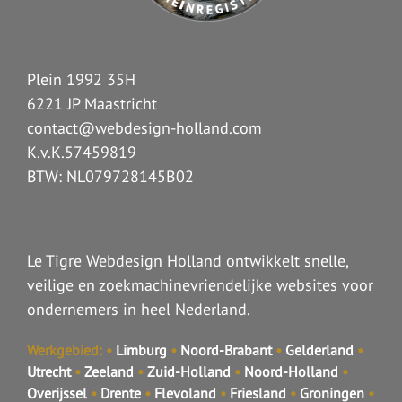
Plein 1992 35H
6221 JP Maastricht
contact@webdesign-holland.com
K.v.K.57459819
BTW: NL079728145B02
Le Tigre Webdesign Holland ontwikkelt snelle,
veilige en zoekmachinevriendelijke websites voor
ondernemers in heel Nederland.
Werkgebied:
•
Limburg
•
Noord-Brabant
•
Gelderland
•
Utrecht
•
Zeeland
•
Zuid-Holland
•
Noord-Holland
•
Overijssel
•
Drente
•
Flevoland
•
Friesland
•
Groningen
•