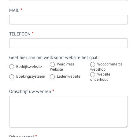
Service
MAIL
*
-
NL
TELEFOON
*
Geef hier aan om welk soort website het gaat:
WordPress
Woocommerce
Bedrijfswebsite
Website
webshop
Website
Boekingssysteem
Ledenwebsite
onderhoud
Omschrijf uw wensen
*
Privacy regel
*