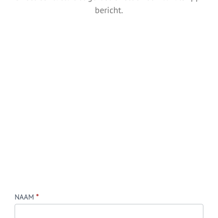
bericht.
Contact
NAAM
*
Webdesign