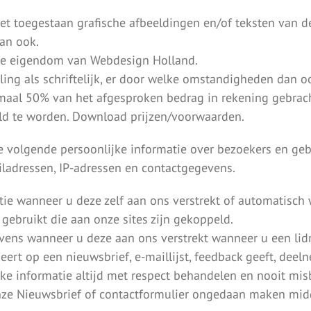
iet toegestaan grafische afbeeldingen en/of teksten van 
an ook.
ijde eigendom van Webdesign Holland.
ing als schriftelijk, er door welke omstandigheden dan 
al 50% van het afgesproken bedrag in rekening gebracht
ald te worden.
Download prijzen/voorwaarden.
 volgende persoonlijke informatie over bezoekers en gebru
ladressen, IP-adressen en contactgegevens.
ie wanneer u deze zelf aan ons verstrekt of automatisch 
gebruikt die aan onze sites zijn gekoppeld.
ens wanneer u deze aan ons verstrekt wanneer u een lidm
neert op een nieuwsbrief, e-maillijst, feedback geeft, dee
ijke informatie altijd met respect behandelen en nooit mi
 onze Nieuwsbrief of contactformulier ongedaan maken mid