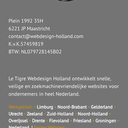
Plein 1992 35H
6221 JP Maastricht
contact@webdesign-holland.com
K.v.K.57459819
BTW: NL079728145B02
Le Tigre Webdesign Holland ontwikkelt snelle,
veilige en zoekmachinevriendelijke websites voor
ondernemers in heel Nederland.
Werkgebied:
•
Limburg
•
Noord-Brabant
•
Gelderland
•
Utrecht
•
Zeeland
•
Zuid-Holland
•
Noord-Holland
•
Overijssel
•
Drente
•
Flevoland
•
Friesland
•
Groningen
•
Nederland
|
Starter Websites