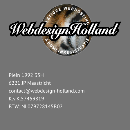
Plein 1992 35H
6221 JP Maastricht
contact@webdesign-holland.com
K.v.K.57459819
BTW: NL079728145B02