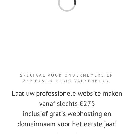
F
A
Q
i
t
e
m
s
a
a
n
h
e
t
l
a
d
e
n
.
.
SPECIAAL VOOR ONDERNEMERS EN
ZZP’ERS IN REGIO VALKENBURG.
Laat uw professionele website maken
vanaf slechts €275
inclusief gratis webhosting en
domeinnaam voor het eerste jaar!