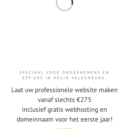
F
A
Q
i
t
e
m
s
a
a
n
h
e
t
l
a
d
e
n
.
.
SPECIAAL VOOR ONDERNEMERS EN
ZZP’ERS IN REGIO VALKENBURG.
Laat uw professionele website maken
vanaf slechts €275
inclusief gratis webhosting en
domeinnaam voor het eerste jaar!