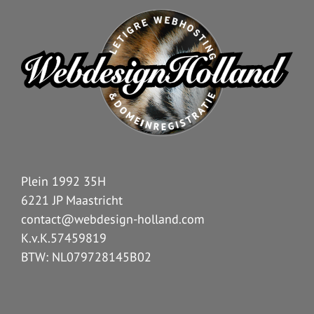
Plein 1992 35H
6221 JP Maastricht
contact@webdesign-holland.com
K.v.K.57459819
BTW: NL079728145B02