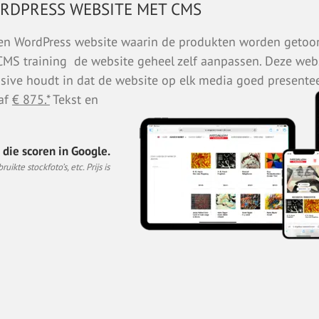
ORDPRESS WEBSITE MET CMS
 een WordPress website waarin de produkten worden getoo
S training de website geheel zelf aanpassen. Deze webs
sive houdt in dat de website op elk media goed presentee
af
€ 875.*
Tekst en
die scoren in Google.
ikte stockfoto’s, etc. Prijs is