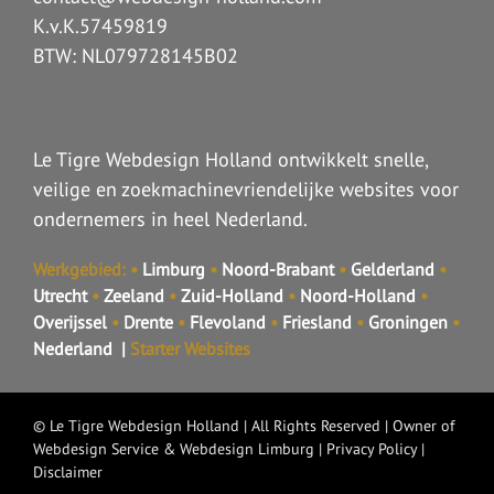
K.v.K.57459819
BTW: NL079728145B02
Le Tigre Webdesign Holland ontwikkelt snelle,
veilige en zoekmachinevriendelijke websites voor
ondernemers in heel Nederland.
Werkgebied:
•
Limburg
•
Noord-Brabant
•
Gelderland
•
Utrecht
•
Zeeland
•
Zuid-Holland
•
Noord-Holland
•
Overijssel
•
Drente
•
Flevoland
•
Friesland
•
Groningen
•
Nederland
|
Starter Websites
©
Le Tigre Webdesign Holland
| All Rights Reserved | Owner of
Webdesign Service
&
Webdesign Limburg
|
Privacy Policy
|
Disclaimer