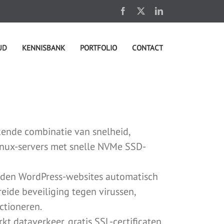
Facebook
X
LinkedIn
UD
KENNISBANK
PORTFOLIO
CONTACT
kende combinatie van snelheid,
inux-servers met snelle NVMe SSD-
ouden WordPress-websites automatisch
eide beveiliging tegen virussen,
ctioneren.
t dataverkeer, gratis SSL-certificaten