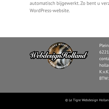
automatisch bijgewerkt. Zo bent u ver
WordPress-website.
Plei
6221
cont
holl
K.v.
BTW:
©
Le Tigre Webdesign Holla