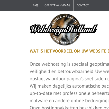
Ga
FAQ
OFFERTE AANVRAAG
CONTACT
naar
inhoud
WAT IS HET VOORDEEL OM UW WEBSITE B
Onze webhosting is speciaal geoptima
veiligheid en betrouwbaarheid. Uw we
opslag, waardoor pagina’s snel laden 
Wij maken dagelijks automatische bac
up-to-date met professionele beheertoo
malware en andere online bedreigingen.
Onze hostingpakketten beschikken over 