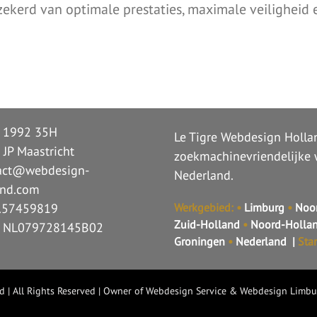
zekerd van optimale prestaties, maximale veilighei
n 1992 35H
Le Tigre Webdesign Hollan
 JP Maastricht
zoekmachinevriendelijke 
act@webdesign-
Nederland.
and.com
K.57459819
Werkgebied:
•
Limburg
•
Noor
Zuid-Holland
•
Noord-Holla
 NL079728145B02
Groningen
•
Nederland
|
Sta
nd
| All Rights Reserved | Owner of
Webdesign Service
&
Webdesign Limbu