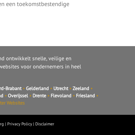
d en een toekomstbestendige
d ontwikkelt snelle, veilige en
websites voor ondernemers in heel
d-Brabant
•
Gelderland
•
Utrecht
•
Zeeland
•
nd
•
Overijssel
•
Drente
•
Flevoland
•
Friesland
•
rter Websites
rg
|
Privacy Policy
|
Disclaimer