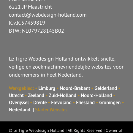
6221 JP Maastricht
contact@webdesign-holland.com
K.v.K.57459819
BTW: NL079728145B02
Le Tigre Webdesign Holland ontwikkelt snelle,
veilige en zoekmachinevriendelijke websites voor
ondernemers in heel Nederland.
Werkgebied:
•
Limburg
•
Noord-Brabant
•
Gelderland
•
Utrecht
•
Zeeland
•
Zuid-Holland
•
Noord-Holland
•
Overijssel
•
Drente
•
Flevoland
•
Friesland
•
Groningen
•
Nederland
|
Starter Websites
©
Le Tigre Webdesign Holland
| All Rights Reserved | Owner of